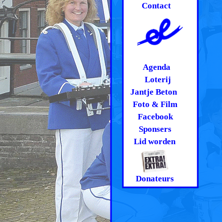
Contact
Agenda
Loterij
Jantje Beton
Foto & Film
Facebook
Sponsers
Lid worden
Donateurs