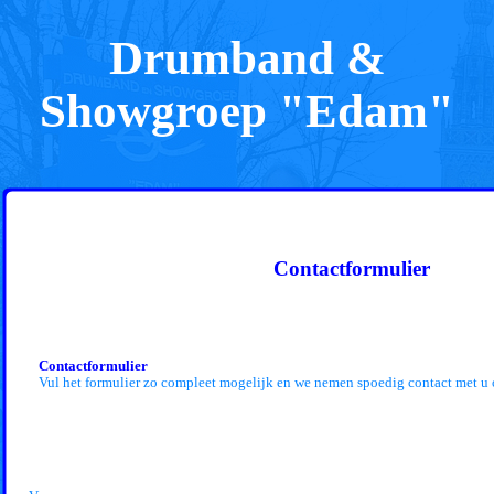
Drumband &
Showgroep "Edam"
Contactformulier
Contactformulier
Vul het formulier zo compleet mogelijk en we nemen spoedig contact met u 