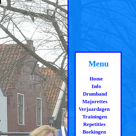
Menu
Home
Info
Drumband
Majorettes
Verjaardagen
Trainingen
Repetities
Boekingen